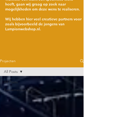
heeft, gaan wij graag op zoek naar
mogelijkheden om deze wens te realiseren.
Wij hebben hier veel creatieve partners voor
zoals bijvoorbeeld de jongens van
Lampionwebshop.nl.
Projecten
All Posts
All Posts
Evenementen