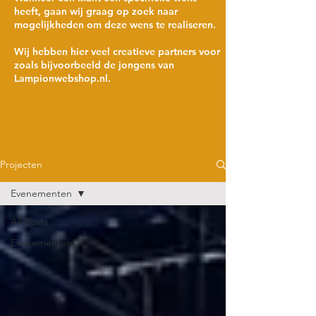
heeft, gaan wij graag op zoek naar
mogelijkheden om deze wens te realiseren.
Wij hebben hier veel creatieve partners voor
zoals bijvoorbeeld de jongens van
Lampionwebshop.nl.
Projecten
Evenementen
All Posts
Evenementen