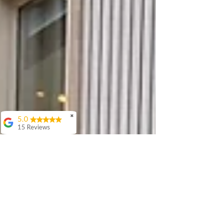
✖
5.0
15 Reviews
Hardin Eelderink
Voor ons festival
BuitenBlik hebben we
wederom gebruik
gemaakt van
Prikkabel Nederland.
Dit is ons 2e jaar dat
we 600 meter kabel
huren. De