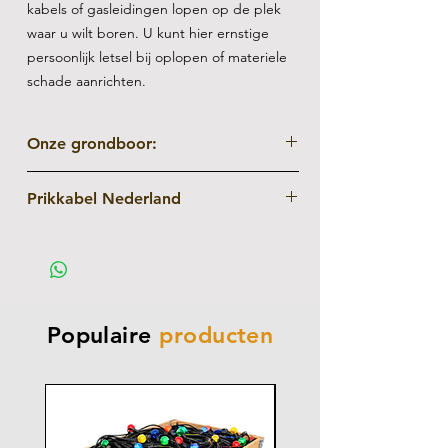
kabels of gasleidingen lopen op de plek
waar u wilt boren. U kunt hier ernstige
persoonlijk letsel bij oplopen of materiele
schade aanrichten.
Onze grondboor:
Heeft een 100mm boor
Prikkabel Nederland
Heeft een lengte van 80cm
Is perfect om houten palen in de grond
U ontvangt altijd eerst een vrijblijvende
te zetten
offerte
Is geschikt voor aardegrond en zand
Transport door heel Nederland
mogelijk
0,60 cent per gereden kilometer
Populaire
producten
Zelf afhalen en retourneren in Zevenaar
mogelijk
U betaalt alleen de gebruiksdagen
Flexibele afhaal-/bezorgtijden
Korting bij langere gebruiksperiode