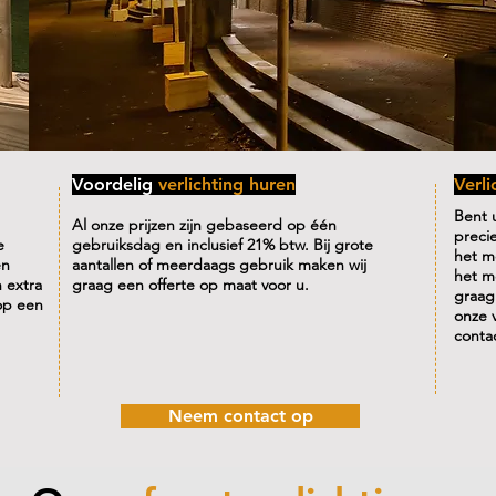
Voordelig
verlichting huren
Verl
Bent u
Al onze prijzen zijn gebaseerd op één
precie
e
gebruiksdag en inclusief 21% btw. Bij grote
het m
en
aantallen of meerdaags gebruik maken wij
het m
 extra
graag een offerte op maat voor u.
graag
op een
onze 
conta
Neem contact op