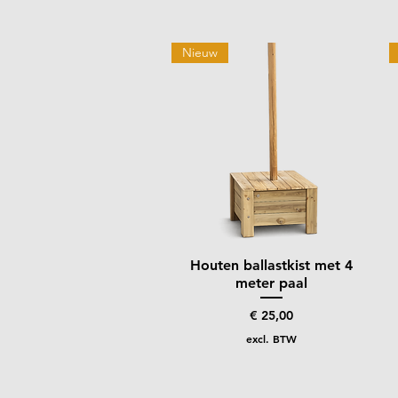
Nieuw
Houten ballastkist met 4
Snel overzicht
meter paal
Prijs
€ 25,00
excl. BTW