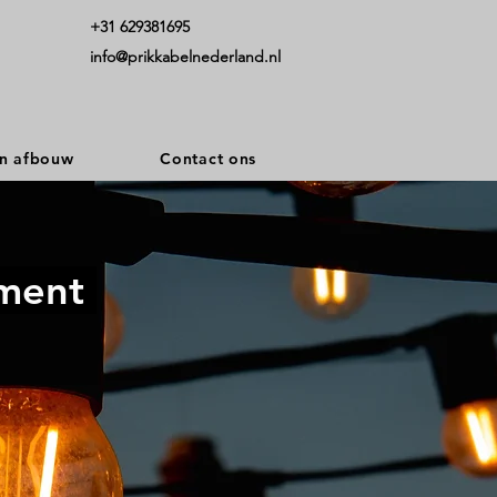
+31 629381695
info@prikkabelnederland.nl
n afbouw
Contact ons
ement