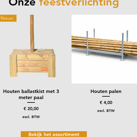
Onze
feestverlichting
Nieuw
Houten ballastkist met 3
Snel overzicht
Houten palen
Snel overzicht
meter paal
Prijs
€ 4,00
Prijs
€ 20,00
excl. BTW
excl. BTW
Bekijk het assortiment