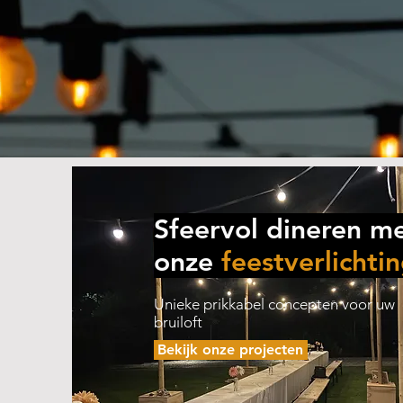
Sfeervol dineren m
onze
feestverlichti
Unieke prikkabel concepten voor uw
bruiloft
Bekijk onze projecten