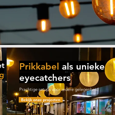
et
Prikkabel
als unieke
ng
eyecatchers
Prachtige setups voor iedere gelegenheid
Bekijk onze projecten